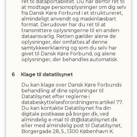
ret til dataportabilitet. Du har derfor ret til
at modtage personoplysninger om dig selv
fra
Dansk Køre Forbund
i et struktureret,
almindeligt anvendt og maskinlæsbart
format. Derudover har du ret til at
transmittere oplysningerne til en anden
dataansvarlig. Retten gælder alene de
oplysninger, der omfattes af denne
samtykkeerklæring og som du selv har
givet til
Dansk Køre Forbund
,
og alene
oplysninger, der behandles automatisk.
Klage til datatilsynet
Du kan klage over
Dansk Køre Forbund
s
behandling af dine oplysninger til
Datatilsynet efter reglerne i
databeskyttelsesforordningens artikel 77.
Du kan kontakte Datatilsynet fra din
digitale postkasse på borger.dk, ved
almindelig e-mail til dt@datatilsynet.dk
eller med almindelig post til Datatilsynet,
Borgergade 28, 5., 1300 København K.