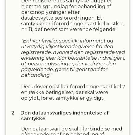
Den registreredes samtykke udgør et
hjemmelsgrundlag for behandling af
personoplysninger efter
databeskyttelsesforordningen. Et
samtykke er i forordningens artikel 4, stk. 1,
nr. 11, defineret som værende følgende:
"Enhver frivillig, specifik, informeret og
utvetydig viljestilkendegivelse fra den
registrerede, hvorved den registrerede ved
erklæring eller klar bekræftelse indvilliger i,
at personoplysninger, der vedrører den
pågældende, gøres til genstand for
behandling."
Derudover opstiller forordningens artikel 7
en række betingelser, der skal være
opfyldt, før et samtykke er gyldigt.
Den dataansvarliges indhentelse af
samtykke
Den dataansvarlige skal, i forbindelse med
påbegyndelse af en behandling af