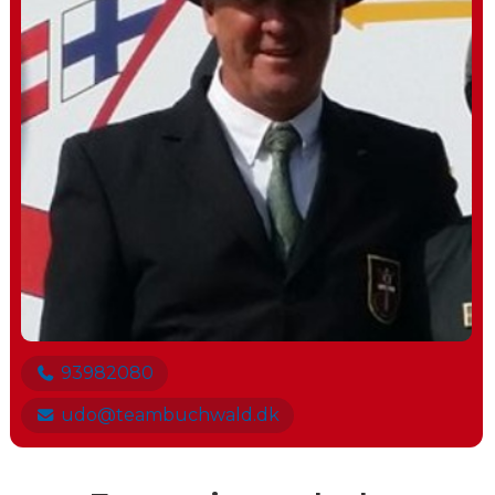
93982080
udo@teambuchwald.dk