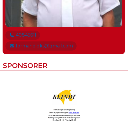
40845611
formand.dks@gmail.com
SPONSORER