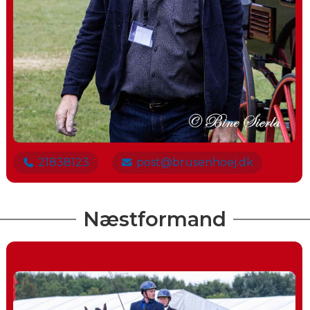
21838123
post@brusenhoej.dk
Næstformand
Kasper Petersen