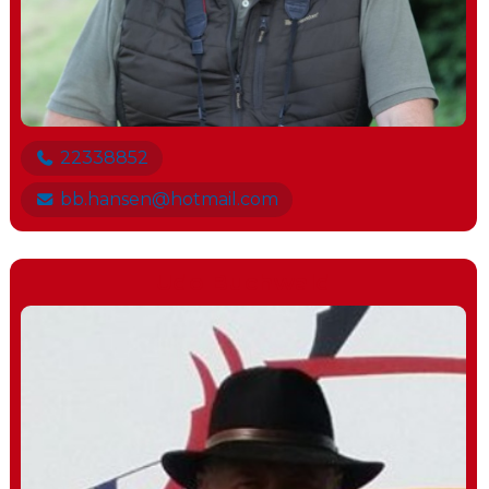
22338852
bb.hansen@hotmail.com
Udo Buchwald