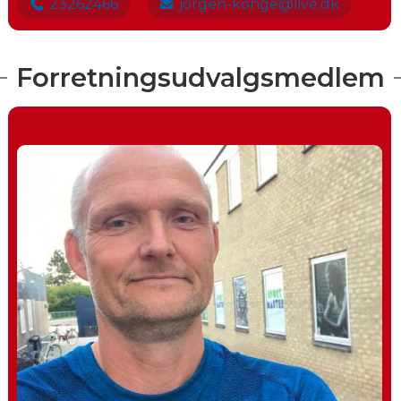
23262466
jorgen-konge@live.dk
Forretningsudvalgsmedlem
Jackie Schreiber