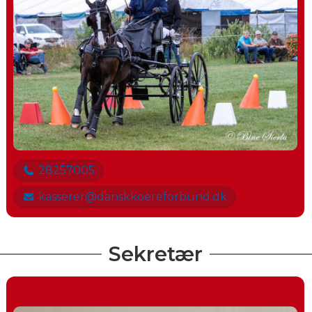
28257005
kasserer@danskkoereforbund.dk
Sekretær
Jørgen Konge