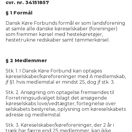
cvr. nr. 34151857
§ 1 Formål
Dansk Køre Forbunds formål er som landsforening
at samle alle danske køreselskaber (foreninger)
som fremmer kørsel med hestekøretøjer,
hestetrukne redskaber samt tømmerkørsel.
§ 2 Medlemmer
Stk. 1. I Dansk Køre Forbund kan optages
køreselskaber/køreforeninger med A medlemskab,
jf §1. hvis medlemstal er mindst 25, dog jf stk. 3.
Stk. 2. Ansøgning om optagelse fremsendes til
Forretningsudvalget bilagt det ansøgende
køreselskabs love/vedtægter, fortegnelse over
selskabets bestyrelse, oplysning om køreselskabets
adresse og medlemstal.
Stk. 3. Køreselskaber/køreforeninger, der 2 år i
træk har færre end 25 medlemmer, kan ikke