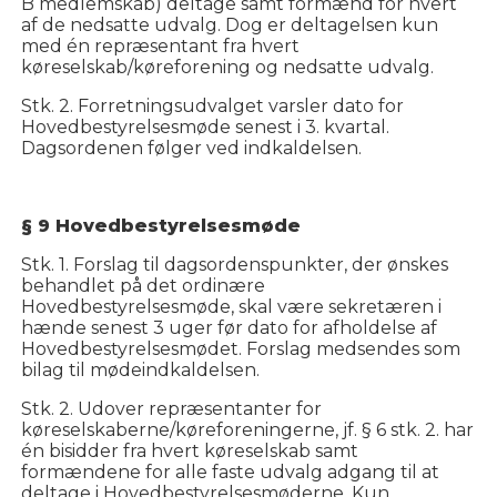
B medlemskab) deltage samt formænd for hvert
af de nedsatte udvalg. Dog er deltagelsen kun
med én repræsentant fra hvert
køreselskab/køreforening og nedsatte udvalg.
Stk. 2. Forretningsudvalget varsler dato for
Hovedbestyrelsesmøde senest i 3. kvartal.
Dagsordenen følger ved indkaldelsen.
§ 9 Hovedbestyrelsesmøde
Stk. 1. Forslag til dagsordenspunkter, der ønskes
behandlet på det ordinære
Hovedbestyrelsesmøde, skal være sekretæren i
hænde senest 3 uger før dato for afholdelse af
Hovedbestyrelsesmødet. Forslag medsendes som
bilag til mødeindkaldelsen.
Stk. 2. Udover repræsentanter for
køreselskaberne/køreforeningerne, jf. § 6 stk. 2. har
én bisidder fra hvert køreselskab samt
formændene for alle faste udvalg adgang til at
deltage i Hovedbestyrelsesmøderne. Kun