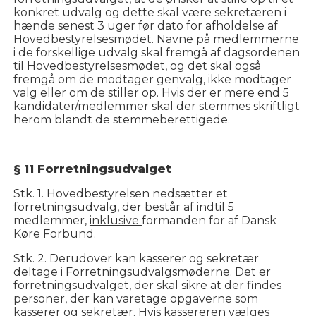
konkret udvalg og dette skal være sekretæren i
hænde senest 3 uger før dato for afholdelse af
Hovedbestyrelsesmødet. Navne på medlemmerne
i de forskellige udvalg skal fremgå af dagsordenen
til Hovedbestyrelsesmødet, og det skal også
fremgå om de modtager genvalg, ikke modtager
valg eller om de stiller op. Hvis der er mere end 5
kandidater/medlemmer skal der stemmes skriftligt
herom blandt de stemmeberettigede.
§ 11 Forretningsudvalget
Stk. 1. Hovedbestyrelsen nedsætter et
forretningsudvalg, der består af indtil 5
medlemmer,
inklusive
formanden for af Dansk
Køre Forbund.
Stk. 2. Derudover kan kasserer og sekretær
deltage i Forretningsudvalgsmøderne. Det er
forretningsudvalget, der skal sikre at der findes
personer, der kan varetage opgaverne som
kasserer og sekretær. Hvis kassereren vælges