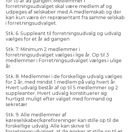
for to år ad gangen. Medlemmer i
forretningsudvalget skal være medlem af og
udpeges af selskaber med A medlemskab og der
kan kun være én repræsentant fra samme selskab
i forretningsudvalget.
Stk. 6. Suppleant til forretningsudvalg og udvalg
vælges for et år ad gangen
Stk. 7. Minimum 2 medlemmer i
forretningsudvalget vælges i lige år. Op til 3
medlemmer i Forretningsudvalget vælges i ulige
år.
Stk. 8. Medlemmer i de forskellige udvalg vælges
for 2 år, med mindst 1 medlem på valg hvert år.
Hvert udvalg består af op til 5 medlemmer og 2
suppleanter. Hvert udvalg konstituerer sig
hurtigst muligt efter valget med formand og
sekretær
Stk. 9. Alle medlemmer af
køreselskaber/køreforeninger kan stille op til de
forskellige udvalg. Alle kan skrive til
forretningsudvalget, at de ønsker at stille op til et