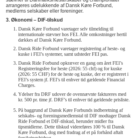
arrangeres udelukkende af Dansk Køre Forbund,
medlems selskaber eller foreninger.
3. Økonomi – DIF-tilskud
Dansk Køre Forbund varetager selv tilmelding til
internationale stævner hos FEI. Alle omkostninger hertil
dækkes af Dansk Køre Forbund.
Dansk Ride Forbund varetager registrering af heste- og
kuske i FEI’s systemer, samt udsteder FEI pas.
Dansk Ride Forbund opkræver en gang om året FEI’s
Registreringsfee for heste (2026: 55 chf) og for kuske
(2026: 55 CHF) for de heste og kuske, der er registreret i
FEI’s system jf. FEI’s til enhver tid gældende Financial
Charges.
Ydelser fra DRF udover de ovennævnte faktureres med
kr. 500 pr. time jf. DRF’s til enhver tid gældende prisliste.
På baggrund af Dansk Køre Forbunds indberetning af
selskabs- og foreningsmedlemstal til DIF modtager Dansk
Ride Forbund et DIF-tilskud, herunder midler fra
tipsmidlerne. Dette tilskud videreføres 100 % til Dansk
Køre Forbund, dog med fradrag af et på forhånd aftalt
forsikringsbidrag.