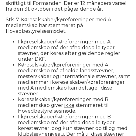
skriftligt til Formanden. Der er 12 måneders varsel
fra den 31. oktober i det pågældende år.
Stk. 7. Køreselskaber/køreforeninger med A
medlemskab har stemmeret på
Hovedbestyrelsesmødet.
I køreselskaber/køreforeninger med A
medlemskab må der afholdes alle typer
stævner, der køres efter gældende regler
under DKF.
Køreselskaber/køreforeninger med A
medlemskab må afholde landsstævner,
mesterskaber og internationale stævner, samt
medlemmer i køreselskaber/køreforeninger
med A medlemskab kan deltage i disse
stævner
Køreselskaber/køreforeninger med B
medlemskab giver
ikke
stemmeret til
Hovedbestyrelsesmøde.
I køreselskaber/køreforeninger med B
medlemskab må der afholdes alle typer
kørestævner, dog kun stævner op til og med
klubstævneniveau. Der må til disse stævner