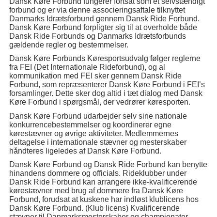
Dansk Køre Forbund fungerer fortsat som et selvstændigt
forbund og er via denne associeringsaftale tilknyttet
Danmarks Idrætsforbund gennem Dansk Ride Forbund.
Dansk Køre Forbund forpligter sig til at overholde både
Dansk Ride Forbunds og Danmarks Idrætsforbunds
gældende regler og bestemmelser.
Dansk Køre Forbunds Køresportsudvalg følger reglerne
fra FEI (Det Internationale Rideforbund), og al
kommunikation med FEI sker gennem Dansk Ride
Forbund, som repræsenterer Dansk Køre Forbund i FEI’s
forsamlinger. Dette sker dog altid i tæt dialog med Dansk
Køre Forbund i spørgsmål, der vedrører køresporten.
Dansk Køre Forbund udarbejder selv sine nationale
konkurrencebestemmelser og koordinerer egne
kørestævner og øvrige aktiviteter. Medlemmernes
deltagelse i internationale stævner og mesterskaber
håndteres ligeledes af Dansk Køre Forbund.
Dansk Køre Forbund og Dansk Ride Forbund kan benytte
hinandens dommere og officials. Rideklubber under
Dansk Ride Forbund kan arrangere ikke-kvalificerende
kørestævner med brug af dommere fra Dansk Køre
Forbund, forudsat at kuskene har indløst klublicens hos
Dansk Køre Forbund. (Klub licens) Kvalificerende
stævner til Danmarksmesterskaber og championater