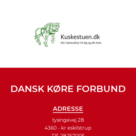
DANSK KØRE FORBUND
ADRESSE
tysingevej 28
4360 - kr eskilstrup
Tlf.
28257005