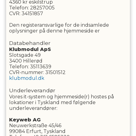
4360
kr eskilstrup
Telefon
:
28257005
CVR
:
34151857
Den registeransvarlige for de indsamlede
oplysninger på denne hjemmeside er
Databehandler
Klubmodul ApS
Slotsgade 49
3400 Hillerød
Telefon: 35113639
CVR-nummer: 31501512
klubmodul.dk
Underleverandør
Vores it-system og hjemmeside(r) hostes på
lokationer i Tyskland med følgende
underleverandører:
Keyweb AG
Neuwerkstraße 45/46
99084 Erfurt, Tyskland