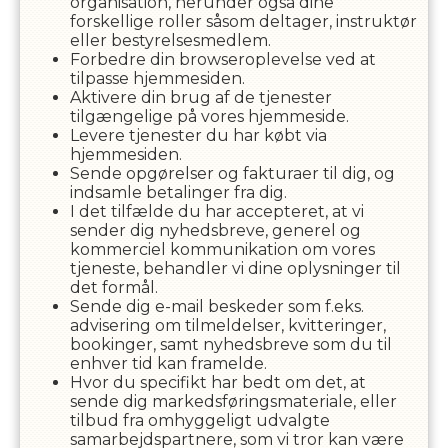
organisation, herunder også dine
forskellige roller såsom deltager, instruktør
eller bestyrelsesmedlem.
Forbedre din browseroplevelse ved at
tilpasse hjemmesiden.
Aktivere din brug af de tjenester
tilgængelige på vores hjemmeside.
Levere tjenester du har købt via
hjemmesiden.
Sende opgørelser og fakturaer til dig, og
indsamle betalinger fra dig.
I det tilfælde du har accepteret, at vi
sender dig nyhedsbreve, generel og
kommerciel kommunikation om vores
tjeneste, behandler vi dine oplysninger til
det formål.
Sende dig e-mail beskeder som f.eks.
advisering om tilmeldelser, kvitteringer,
bookinger, samt nyhedsbreve som du til
enhver tid kan framelde.
Hvor du specifikt har bedt om det, at
sende dig markedsføringsmateriale, eller
tilbud fra omhyggeligt udvalgte
samarbejdspartnere, som vi tror kan være