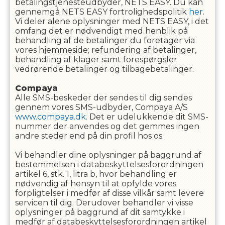
betalingstjenesteudbyder, NETS EASY. Du kan
gennemgå NETS EASY fortrolighedspolitik
her
.
Vi deler alene oplysninger med NETS EASY, i det
omfang det er nødvendigt med henblik på
behandling af de betalinger du foretager via
vores hjemmeside; refundering af betalinger,
behandling af klager samt forespørgsler
vedrørende betalinger og tilbagebetalinger.
Compaya
Alle SMS-beskeder der sendes til dig sendes
gennem vores SMS-udbyder, Compaya A/S
www.compaya.dk
. Det er udelukkende dit SMS-
nummer der anvendes og det gemmes ingen
andre steder end på din profil hos os.
Vi behandler dine oplysninger på baggrund af
bestemmelsen i databeskyttelsesforordningen
artikel 6, stk. 1, litra b, hvor behandling er
nødvendig af hensyn til at opfylde vores
forpligtelser i medfør af disse vilkår samt levere
servicen til dig. Derudover behandler vi visse
oplysninger på baggrund af dit samtykke i
medfør af databeskyttelsesforordningen artikel