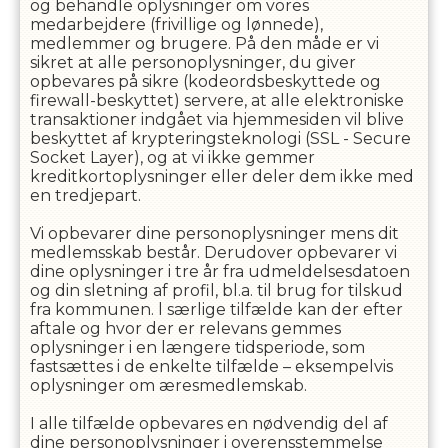
og behandle oplysninger om vores
medarbejdere (frivillige og lønnede),
medlemmer og brugere. På den måde er vi
sikret at alle personoplysninger, du giver
opbevares på sikre (kodeordsbeskyttede og
firewall-beskyttet) servere, at alle elektroniske
transaktioner indgået via hjemmesiden vil blive
beskyttet af krypteringsteknologi (SSL - Secure
Socket Layer), og at vi ikke gemmer
kreditkortoplysninger eller deler dem ikke med
en tredjepart.
Vi opbevarer dine personoplysninger mens dit
medlemsskab består. Derudover opbevarer vi
dine oplysninger i
tre
år fra udmeldelsesdatoen
og din sletning af profil, bl.a. til brug for tilskud
fra kommunen. l særlige tilfælde kan der efter
aftale og hvor der er relevans gemmes
oplysninger i en længere tidsperiode, som
fastsættes i de enkelte tilfælde – eksempelvis
oplysninger om æresmedlemskab.
I alle tilfælde opbevares en nødvendig del af
dine personoplysninger i overensstemmelse