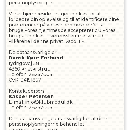
personoplysninger.
Vores hjemmeside bruger cookies for at
forbedre din oplevelse og til at identificere dine
præferencer på vores hjemmeside. Ved at
bruge vores hjemmeside accepterer du vores
brug af cookies i overensstemmelse med
vilkårene i denne privatlivspolitik.
De dataansvarlige er
Dansk Køre Forbund
tysingevej 28
4360
kr eskilstrup
Telefon
:
28257005
CVR
:
34151857
Kontaktperson
Kasper
Petersen
E-mail
:
info@klubmodul.dk
Telefon
:
28257005
Den dataansvarlige er ansvarlig for, at dine
personoplysningerne behandles i
overensstemmelse med