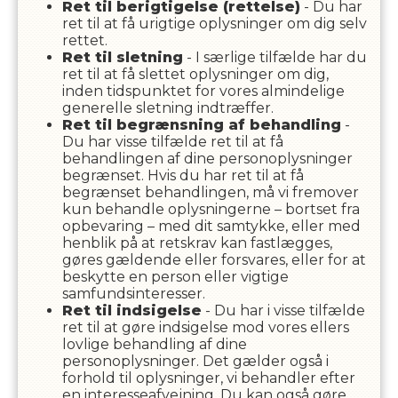
Ret til berigtigelse (rettelse)
- Du har
ret til at få urigtige oplysninger om dig selv
rettet.
Ret til sletning
- I særlige tilfælde har du
ret til at få slettet oplysninger om dig,
inden tidspunktet for vores almindelige
generelle sletning indtræffer.
Ret til begrænsning af behandling
-
Du har visse tilfælde ret til at få
behandlingen af dine personoplysninger
begrænset. Hvis du har ret til at få
begrænset behandlingen, må vi fremover
kun behandle oplysningerne – bortset fra
opbevaring – med dit samtykke, eller med
henblik på at retskrav kan fastlægges,
gøres gældende eller forsvares, eller for at
beskytte en person eller vigtige
samfundsinteresser.
Ret til indsigelse
- Du har i visse tilfælde
ret til at gøre indsigelse mod vores ellers
lovlige behandling af dine
personoplysninger. Det gælder også i
forhold til oplysninger, vi behandler efter
en interesseafvejning. Du kan også gøre