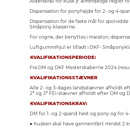
Alderskrav for kusk jf. almindelige regler 
Dispensation for ponyhøjde for 2- og 4-spa
Dispensation for de faste mål for sporvidd
Småpony klasserne..
For vogne, der benyttes i maraton, dispens
Luftgummihjul er tilladt i DKF- Småponykl
KVALIFIKATIONSPERIODE:
Fra DM og DKF Mesterskaberne 2024 (resulta
KVALIFIKATIONSSTÆVNER
Alle 2- og 3-dages landsstævner afholdt ef
2* og 3* FEI-stævner afholdt efter DM og 
KVALIFIKATIONSKRAV:
DM for 1- og 2-spand hest og pony og for 
● Kusken skal have gennemført mindst 2 kval