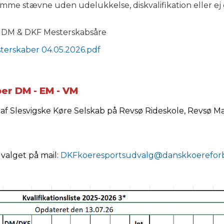
samme stævne uden udelukkelse, diskvalifikation eller e
 i DM & DKF Mesterskabsåre
sterskaber 04.05.2026.pdf
ber DM - EM - VM
 Slesvigske Køre Selskab på Revsø Rideskole, Revsø Mark
valget på mail:
DKFkoeresportsudvalg@danskkoerefor