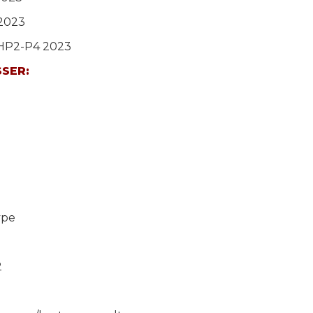
 2023
 HP2-P4 2023
SSER:
ype
2