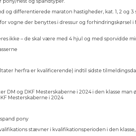
for pony/hest og spandtyper.
nd og differentierede maraton hastigheder, kat. 1, 2 og 
e for vogne der benyttes i dressur og forhindringskørsel
eres ikke – de skal være med 4 hjul og med sporvidde mi
asserne
ter herfra er kvalificerende) indtil sidste tilmeldingsd
ter DM og DKF Mesterskaberne i 2024 i den klasse man øns
DKF Mesterskaberne i 2024
4-spand pony
ifikations stævner i kvalifikationsperioden i den klasse,