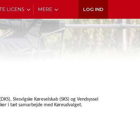
TE LICENS
MERE
LOG IND
DKS), Slesvigske Køreselskab (SKS) og Vendsyssel
t sker i tæt samarbejde med Køreudvalget.