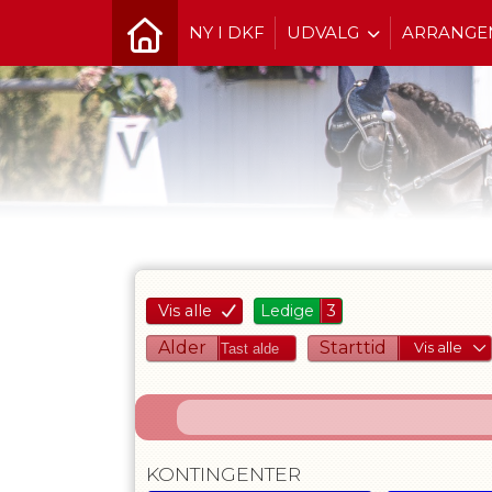
NY I DKF
UDVALG
ARRANGE
Vis alle
Ledige
3
Alder
Starttid
Vis alle
KONTINGENTER