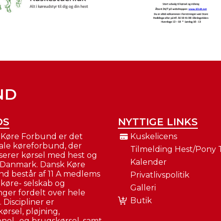
ND
OS
NYTTIGE LINKS
Køre Forbund er det
Kuskelicens
ale køreforbund, der
Tilmelding Hest/pony Ti
serer kørsel med hest og
Kalender
 Danmark. Dansk Køre
d består af 11 A medlems
Privatlivspolitik
 køre- selskab og
Galleri
nger fordelt over hele
Butik
 Discipliner er
ørsel, pløjning,
ionel- og brugskørsel, samt