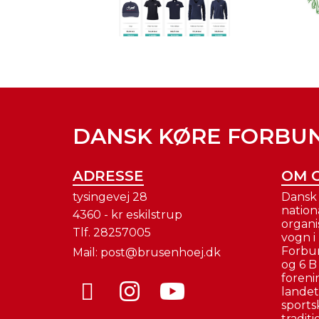
DANSK KØRE FORBU
ADRESSE
OM 
tysingevej 28
Dansk 
nation
4360 - kr eskilstrup
organi
Tlf.
28257005
vogn i
Forbun
Mail:
post@brusenhoej.dk
og 6 B
foreni
landet.
sportsk
tradit