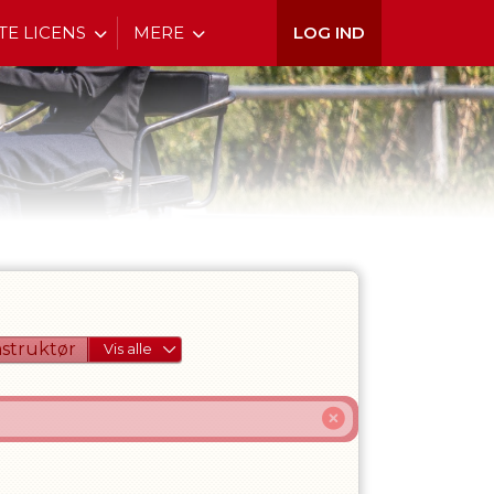
TE LICENS
MERE
LOG IND
nstruktør
Vis alle