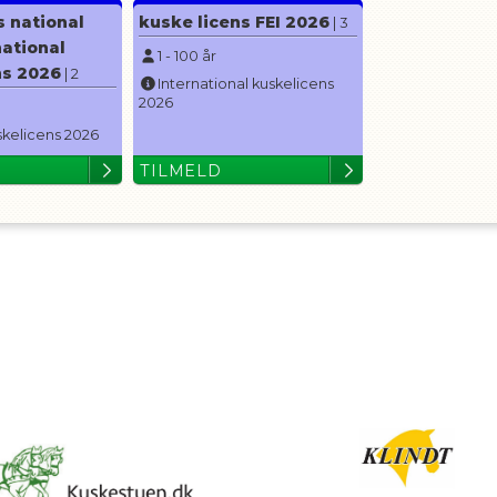
s national
kuske licens FEI 2026
| 3
national
1
-
100
år
ns 2026
| 2
International kuskelicens
2026
skelicens 2026
TILMELD