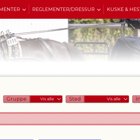
MENTER
REGLEMENTER/DRESSUR
KUSKE & HES
Gruppe
Sted
I
Vis alle
Vis alle