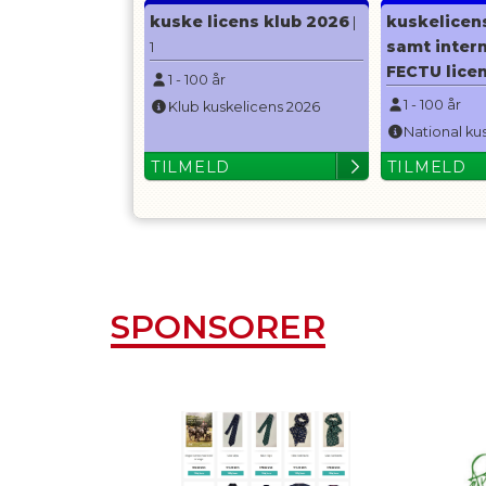
kuske licens klub 2026
kuskelicen
|
samt inter
1
FECTU lice
1
-
100
år
1
-
100
år
Klub kuskelicens 2026
National ku
TILMELD
TILMELD
SPONSORER