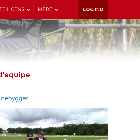
TE LICENS
MERE
LOG IND
d'equipe
anebygger