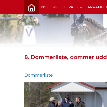
NY I DKF
UDVALG
ARRANGE
8. Dommerliste, dommer udda
Dommerliste