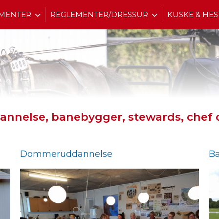
MENTER
REGLEMENTER/DRESSUR
KUSKE & HES
nnelse, banebygger, stewards, chef 
Dommeruddannelse
B