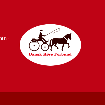
l Fei