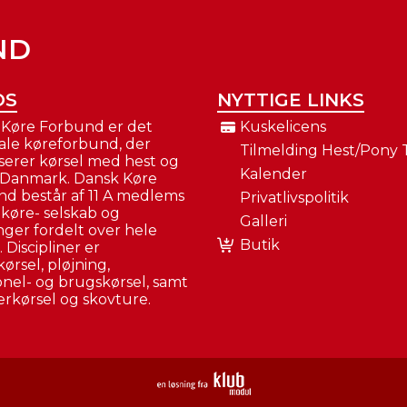
ND
OS
NYTTIGE LINKS
Køre Forbund er det
Kuskelicens
ale køreforbund, der
Tilmelding Hest/pony Ti
serer kørsel med hest og
Kalender
 Danmark. Dansk Køre
d består af 11 A medlems
Privatlivspolitik
 køre- selskab og
Galleri
nger fordelt over hele
Butik
 Discipliner er
ørsel, pløjning,
ionel- og brugskørsel, samt
kørsel og skovture.