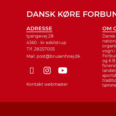
DANSK KØRE FORBU
ADRESSE
OM 
tysingevej 28
Dansk 
nation
4360 - kr eskilstrup
organi
Tlf.
28257005
vogn i
Forbun
Mail:
post@brusenhoej.dk
og 6 B
foreni
landet.
sportsk
tradit
Kontakt webmaster
tømmer