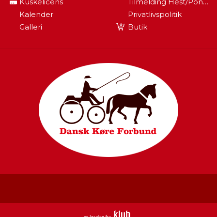
Kuskelicens
Tilmelding Hest/pony Til Fei
Kalender
Privatlivspolitik
Galleri
Butik