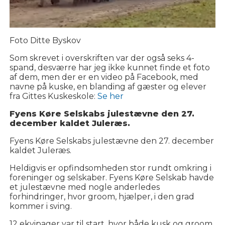
Foto Ditte Byskov
Som skrevet i overskriften var der også seks 4-
spand, desværre har jeg ikke kunnet finde et foto
af dem, men der er en video på Facebook, med
navne på kuske, en blanding af gæster og elever
fra Gittes Kuskeskole:
Se her
Fyens Køre Selskabs julestævne den 27.
december kaldet Juleræs.
Fyens Køre Selskabs julestævne den 27. december
kaldet Juleræs.
Heldigvis er opfindsomheden stor rundt omkring i
foreninger og selskaber. Fyens Køre Selskab havde
et julestævne med nogle anderledes
forhindringer, hvor groom, hjælper, i den grad
kommer i sving.
12 ekvipager var til start, hvor både kusk og groom