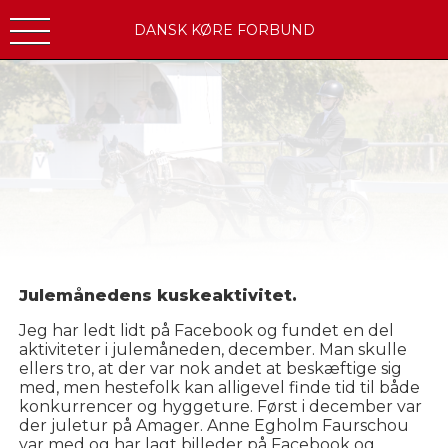
DANSK KØRE FORBUND
Julemånedens kuskeaktivitet.
Jeg har ledt lidt på Facebook og fundet en del
aktiviteter i julemåneden, december. Man skulle
ellers tro, at der var nok andet at beskæftige sig
med, men hestefolk kan alligevel finde tid til både
konkurrencer og hyggeture. Først i december var
der juletur på Amager. Anne Egholm Faurschou
var med og har lagt billeder på Facebook og